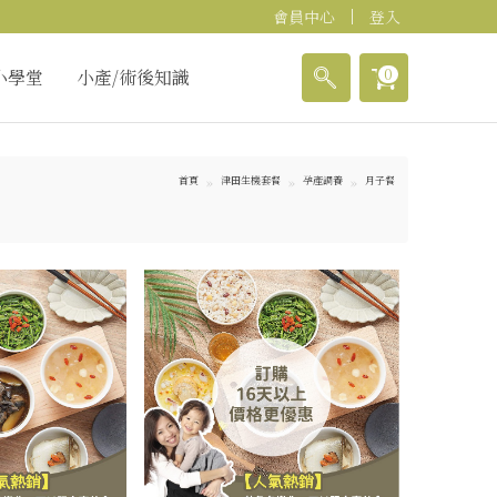
會員中心
登入
0
小學堂
小產/術後知識
首頁
津田生機套餐
孕產調養
月子餐