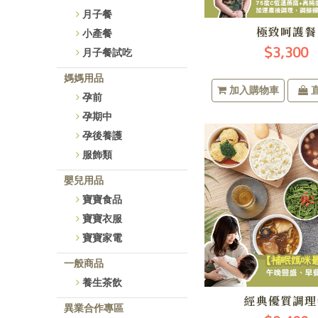
月子餐
小產餐
極致呵護餐
$3,300
月子餐試吃
媽媽用品
加入購物車
孕前
孕期中
孕後養護
服飾類
嬰兒用品
寶寶食品
寶寶衣服
寶寶家電
一般商品
養生茶飲
經典優質調理
異業合作專區