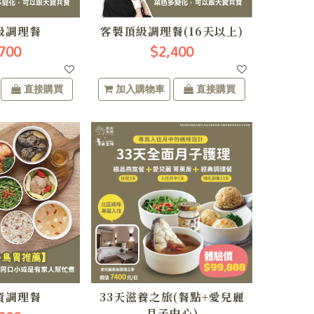
級調理餐
客製頂級調理餐(16天以上)
700
$2,400
直接購買
加入購物車
直接購買
資調理餐
33天滋養之旅(餐點+愛兒麗
月子中心)