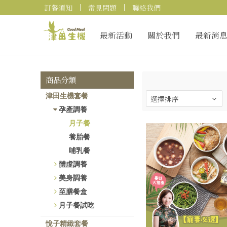
訂餐須知
常見問題
聯絡我們
最新活動
關於我們
最新消
商品分類
津田生機套餐
孕產調養
月子餐
養胎餐
哺乳餐
體虛調養
美身調養
至膳餐盒
月子餐試吃
悅子精緻套餐