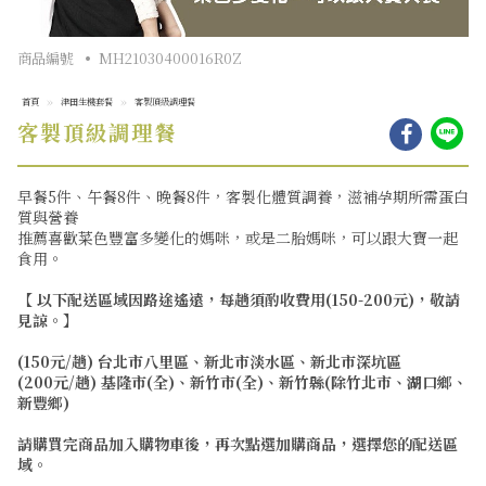
商品編號
MH21030400016R0Z
首頁
津田生機套餐
客製頂級調理餐
分
客製頂級調理餐
分
享
享
到
到
lin
facebook
早餐5件、午餐8件、晚餐8件，客製化體質調養，滋補孕期所需蛋白
開
開
質與營養
視
視
推薦喜歡菜色豐富多變化的媽咪，或是二胎媽咪，可以跟大寶一起
窗)
窗)
食用。
【 以下配送區域因路途遙遠，每趟須酌收費用(150-200元)，敬請
見諒。】
(150元/趟) 台北市八里區、新北市淡水區、新北市深坑區
(200元/趟) 基隆市(全)、新竹市(全)、新竹縣(除竹北市、湖口鄉、
新豐鄉)
請購買完商品加入購物車後，再次點選加購商品，選擇您的配送區
域。