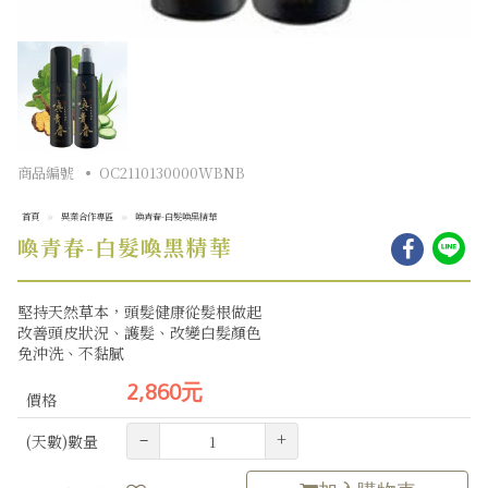
商品編號
OC2110130000WBNB
首頁
異業合作專區
喚青春-白髮喚黑精華
分
喚青春-白髮喚黑精華
分
享
享
到
到
lin
facebook
堅持天然草本，頭髮健康從髮根做起
開
開
改善頭皮狀況、護髮、改變白髮顏色
視
視
免沖洗、不黏膩
窗)
窗)
2,860元
價格
–
+
(天數)數量