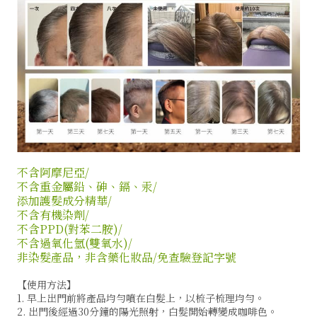
不含阿摩尼亞/
不含重金屬鉛、砷、鎘、汞/
添加護髮成分精華/
不含有機染劑/
不含PPD(對苯二胺)/
不含過氧化氫(雙氧水)/
非染髮產品，非含藥化妝品/免查驗登記字號
【使用方法】
1. 早上出門前將產品均勻噴在白髮上，以梳子梳理均勻。
2. 出門後經過30分鐘的陽光照射，白髮開始轉變成咖啡色。