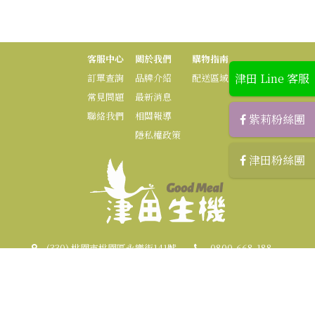
客服中心
關於我們
購物指南
津田 Line 客服
訂單查詢
品牌介紹
配送區域
常見問題
最新消息
聯絡我們
相關報導
紫莉粉絲團
隱私權政策
津田粉絲團
(330) 桃園市桃園區永樂街141號
0800-668-188
03-3219828 (傳真)
zilihome.mkt@gmail.com
服務時間 : 09:00~17:30
Copyright ©
津田生機-頂值機能調養餐
. All Rights Reserved. Designed